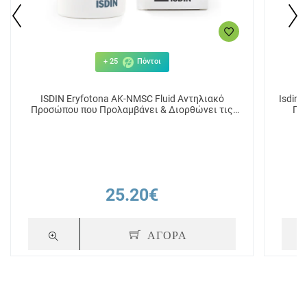
+ 25
Πόντοι
ISDIN Eryfotona AK-NMSC Fluid Αντηλιακό
Isdin 
Προσώπου που Προλαμβάνει & Διορθώνει τις
Πρ
Ακτινικές Βλάβες 50ml
25.20€
ΑΓΟΡΑ