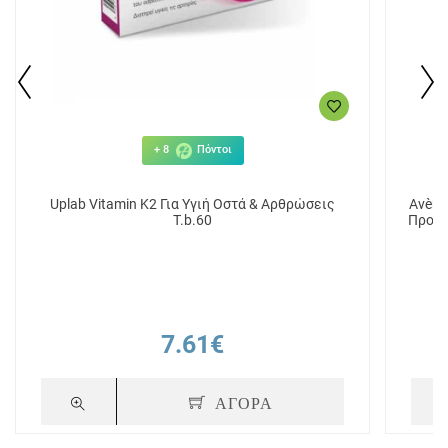
+ 8
Πόντοι
Uplab Vitamin K2 Για Υγιή Οστά & Αρθρώσεις
Avène
T.b.60
Προστ
7.61€
ΑΓΟΡΑ