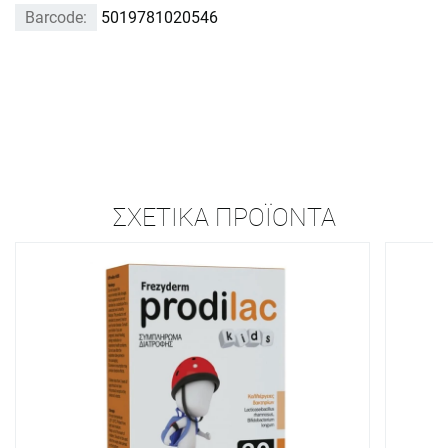
Barcode:
5019781020546
ΣΧΕΤΙΚΆ ΠΡΟΪΌΝΤΑ