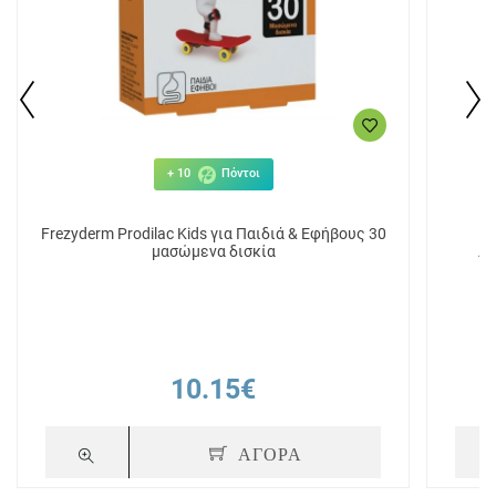
+ 10
Πόντοι
Frezyderm Prodilac Kids για Παιδιά & Εφήβους 30
He
μασώμενα δισκία
Δι
10.15€
ΑΓΟΡΑ