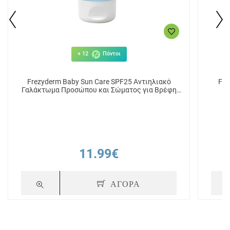
+ 12
Πόντοι
Frezyderm Baby Sun Care SPF25 Αντιηλιακό
Fre
Γαλάκτωμα Προσώπου και Σώματος για Βρέφη
και Παιδιά 100ml
11.99€
ΑΓΟΡΑ