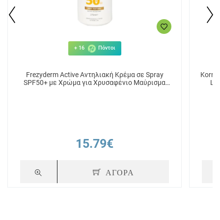
+ 16
Πόντοι
Frezyderm Active Αντηλιακή Κρέμα σε Spray
Korres
SPF50+ με Χρώμα για Χρυσαφένιο Μαύρισμα
Le
275ml
15.79€
ΑΓΟΡΑ