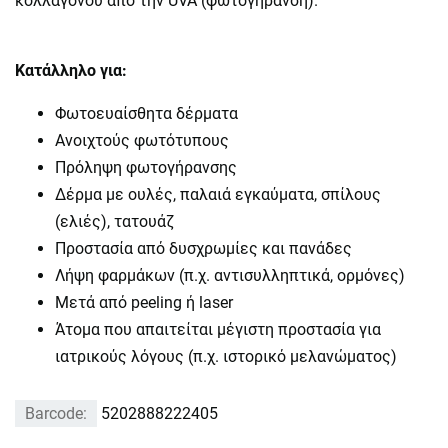
κολλαγόνου από την UVA (φωτογήρανση).
Κατάλληλο για:
Φωτοευαίσθητα δέρματα
Ανοιχτούς φωτότυπους
Πρόληψη φωτογήρανσης
Δέρμα με ουλές, παλαιά εγκαύματα, σπίλους
(ελιές), τατουάζ
Προστασία από δυσχρωμίες και πανάδες
Λήψη φαρμάκων (π.χ. αντισυλληπτικά, ορμόνες)
Μετά από peeling ή laser
Άτομα που απαιτείται μέγιστη προστασία για
ιατρικούς λόγους (π.χ. ιστορικό μελανώματος)
Barcode:
5202888222405