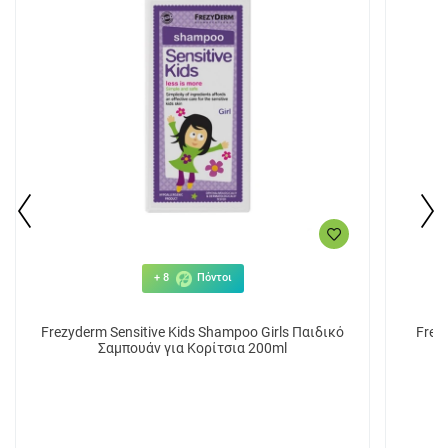
+ 8
Πόντοι
Frezyderm Sensitive Kids Shampoo Girls Παιδικό
Frez
Σαμπουάν για Κορίτσια 200ml