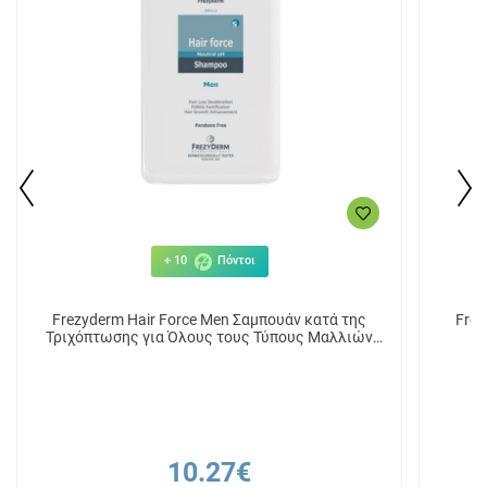
+ 10
Πόντοι
Frezyderm Hair Force Men Σαμπουάν κατά της
Frez
Τριχόπτωσης για Όλους τους Τύπους Μαλλιών
200ml
10.27€