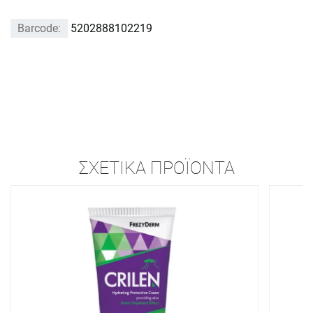
Barcode:
5202888102219
ΣΧΕΤΙΚΆ ΠΡΟΪΌΝΤΑ