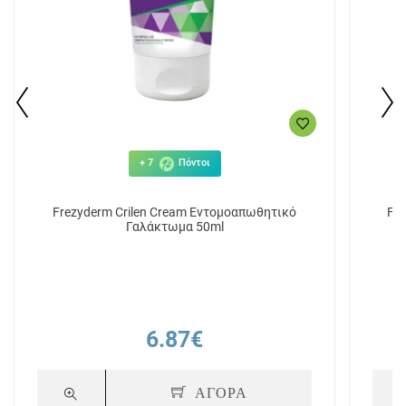
+ 7
Πόντοι
Frezyderm Crilen Cream Εντομοαπωθητικό
Fre
Γαλάκτωμα 50ml
6.87€
ΑΓΟΡΑ