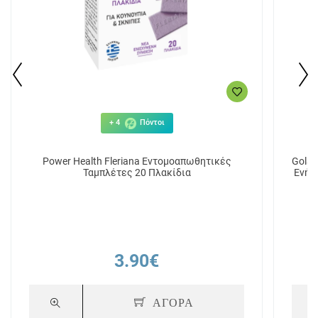
+ 4
Πόντοι
Power Health Fleriana Εντομοαπωθητικές
Golam
Ταμπλέτες 20 Πλακίδια
Ενήλ
Γεύσ
3.90€
ΑΓΟΡΑ