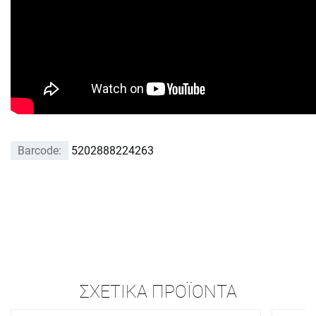
Barcode:
5202888224263
ΣΧΕΤΙΚΆ ΠΡΟΪΌΝΤΑ