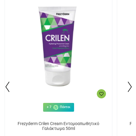
+ 7
Πόντοι
Frezyderm Crilen Cream Εντομοαπωθητικό
Fre
Γαλάκτωμα 50ml