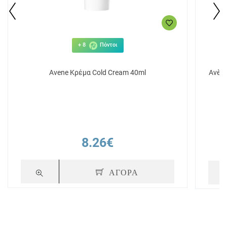
+ 8
Πόντοι
Avene Κρέμα Cold Cream 40ml
Avèn
8.26€
ΑΓΟΡΑ