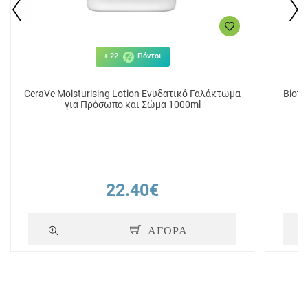
+ 22
Πόντοι
CeraVe Moisturising Lotion Ενυδατικό Γαλάκτωμα
Biotr
για Πρόσωπο και Σώμα 1000ml
22.40€
ΑΓΟΡΑ