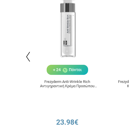
+ 24
Πόντοι
Frezyderm Anti-Wrinkle Rich
Frezyd
Αντιγηραντική Κρέμα Προσώπου
Κ
Ημέρας για Ξηρές Επιδερμίδες 50ml
23.98€