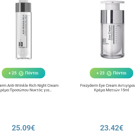
+ 25
Πόντοι
+ 23
Πόντοι
erm Anti-Wrinkle Rich Night Cream
Frezyderm Eye Cream Αντιγηρα
ρέμα Προσώπου Νυκτός για
Κρέμα Ματιών 15ml
Αντιγήρανση & Σύσφιξη 50ml
25.09€
23.42€