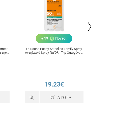
+ 19
Πόντοι
orrect
La Roche Posay Anthelios Family Spray
La Roche
α της
Αντηλιακό Spray Για Όλη Την Οικογένεια
Αυτοκ
SPF50+ 300ml
Δράσεων
19.23€
ΑΓΟΡΑ