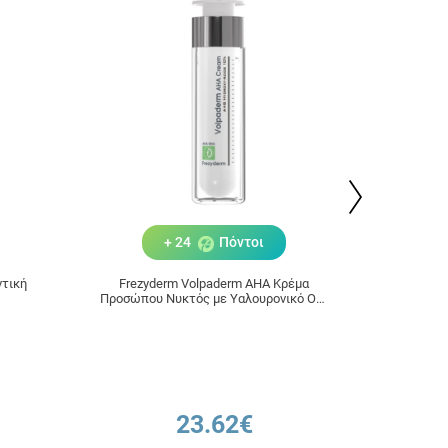
+ 24
Πόντοι
ντική
Frezyderm Volpaderm AHA Κρέμα
Frezyder
Προσώπου Νυκτός με Υαλουρονικό Οξύ
S
για Ενυδάτωση & Ανάπλαση 50ml
23.62€