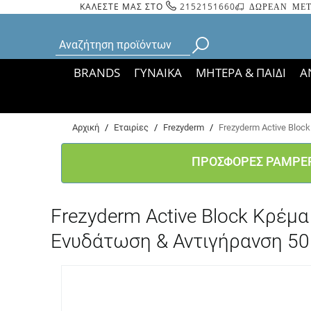
ΚΑΛΕΣΤΕ ΜΑΣ ΣΤΟ
2152151660
ΔΩΡΕΑΝ ΜΕΤ
BRANDS
ΓΥΝΑΙΚΑ
ΜΗΤΕΡΑ & ΠΑΙΔΙ
Α
Bάσει ΦΕΚ 35935/
Αρχική
/
Εταιρίες
/
Frezyderm
/
Frezyderm Active Bloc
ΠΡΟΣΦΟΡΕΣ PAMPE
Frezyderm Active Block Κρέμ
Ενυδάτωση & Αντιγήρανση 50