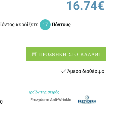
16.74€
οϊόντος κερδίζετε
17
Πόντους
ΠΡΟΣΘΗΚΗ ΣΤΟ ΚΑΛΑΘΙ
Άμεσα διαθέσιμο
Προϊόν της σειράς
Frezyderm Anti-Wrinkle
0