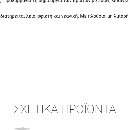
. Προλαμβάνει τη δημιουργία των πρώτων ρυτίδων, λειαίνει 
 διατηρείται λεία, σφικτή και νεανική. Με πλούσια, μη λιπαρ
ΣΧΕΤΙΚΆ ΠΡΟΪΌΝΤΑ