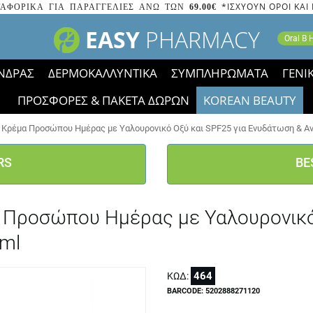
*ΙΣΧΥΟΥΝ ΟΡΟΙ ΚΑΙ
ΑΦΟΡΙΚΑ ΓΙΑ ΠΑΡΑΓΓΕΛΙΕΣ ΑΝΩ ΤΩΝ
69.00€
EASY
PHARMACY
Oral B
ΝΔΡΑΣ
ΔΕΡΜΟΚΑΛΛΥΝΤΙΚΑ
ΣΥΜΠΛΗΡΩΜΑΤΑ
ΓΕΝΙ
ΠΡΟΣΦΟΡΕΣ & ΠΑΚΕΤΑ ΔΩΡΩΝ
KOREAN BEAUTY
2023 τα εικονίδια των εκπτώσεων έφυγαν, οι χαμηλές μας 
k Κρέμα Προσώπου Ημέρας με Υαλουρονικό Οξύ και SPF25 για Ενυδάτωση & Α
RS
BE
α Προσώπου Ημέρας με Υαλουρονικό
ml
464
ΚΩΔ:
BARCODE: 5202888271120