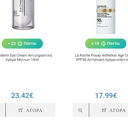
+ 23
Πόντοι
+ 18
Πόντοι
yderm Eye Cream Αντιγηραντική
La Roche Posay Αnthelios Age C
Κρέμα Ματιών 15ml
SPF50 Αντηλιακή Κρέμα ενάντι
Φωτογήρανσης 50ml
23.42€
17.99€
ΑΓΟΡΑ
ΑΓΟΡΑ