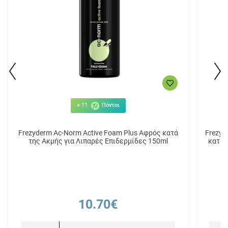
+ 11
Πόντοι
Frezyderm Ac-Norm Active Foam Plus Αφρός κατά
Frezyd
της Ακμής για Λιπαρές Επιδερμίδες 150ml
κατά 
10.70€