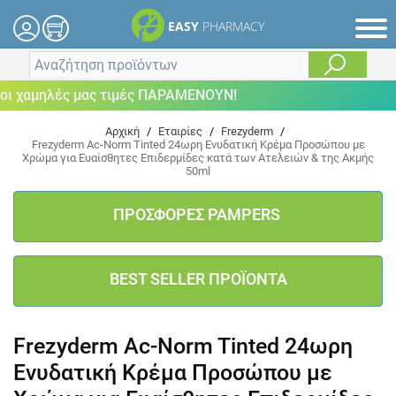
EASY
PHARMACY
ι χαμηλές μας τιμές ΠΑΡΑΜΕΝΟΥΝ!
Αρχική
/
Εταιρίες
/
Frezyderm
/
Frezyderm Ac-Norm Tinted 24ωρη Ενυδατική Κρέμα Προσώπου με
Χρώμα για Ευαίσθητες Επιδερμίδες κατά των Ατελειών & της Ακμής
50ml
ΠΡΟΣΦΟΡΕΣ PAMPERS
BEST SELLER ΠΡΟΪΟΝΤΑ
Frezyderm Ac-Norm Tinted 24ωρη
Ενυδατική Κρέμα Προσώπου με