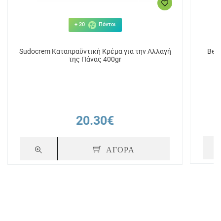
+ 20
Πόντοι
Sudocrem Καταπραϋντική Κρέμα για την Αλλαγή
Bep
της Πάνας 400gr
20.30€
ΑΓΟΡΑ