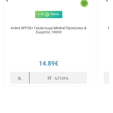
+ 15
Πόντοι
Avène SPF50+ Γαλάκτωμα Minéral Προσώπου &
Fr
Σώματος 100ml
14.89€
ΑΓΟΡΑ