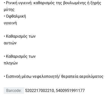
• Ρινική υγιεινή: καθαρισμός της βουλωμένης ή ξηρής
μύτης
• Οφθαλμική
υγιε
• Καθαρισμός των
αυτι
• Καθαρισμός των
πληγ
• Εισπνοή μέσω νεφελοποιητή/ θεραπεία αερολύματος
Barcode:
5202217002210, 5400951991177