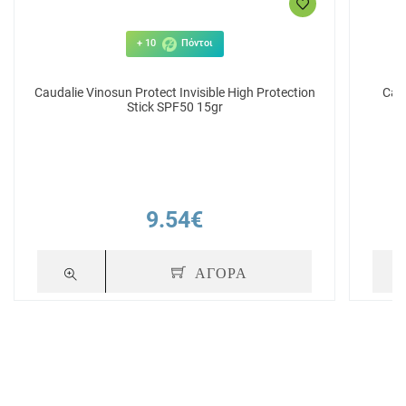
+ 10
Πόντοι
Caudalie Vinosun Protect Invisible High Protection
Caud
Stick SPF50 15gr
9.54€
ΑΓΟΡΑ