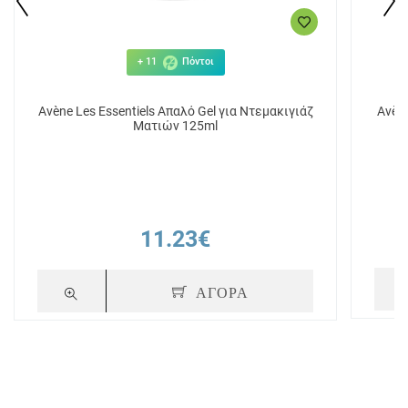
+ 11
Πόντοι
Avène Les Essentiels Απαλό Gel για Ντεμακιγιάζ
Avèn
Ματιών 125ml
11.23€
ΑΓΟΡΑ