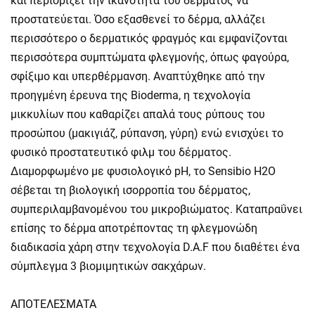
και περιορίζει την ικανότητα του δέρματος να
προστατεύεται. Όσο εξασθενεί το δέρμα, αλλάζει
περισσότερο ο δερματικός φραγμός και εμφανίζονται
περισσότερα συμπτώματα φλεγμονής, όπως φαγούρα,
σφίξιμο και υπερθέρμανση. Αναπτύχθηκε από την
προηγμένη έρευνα της Bioderma, η τεχνολογία
μικκυλίων που καθαρίζει απαλά τους ρύπους του
προσώπου (μακιγιάζ, ρύπανση, γύρη) ενώ ενισχύει το
φυσικό προστατευτικό φιλμ του δέρματος.
Διαμορφωμένο με φυσιολογικό pH, το Sensibio H2O
σέβεται τη βιολογική ισορροπία του δέρματος,
συμπεριλαμβανομένου του μικροβιώματος. Καταπραΰνει
επίσης το δέρμα αποτρέποντας τη φλεγμονώδη
διαδικασία χάρη στην τεχνολογία D.A.F που διαθέτει ένα
σύμπλεγμα 3 βιομιμητικών σακχάρων.
ΑΠΟΤΕΛΕΣΜΑΤΑ