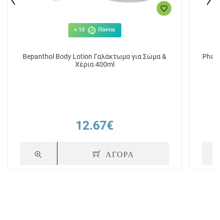
+ 13
Πόντοι
Bepanthol Body Lotion Γαλάκτωμα για Σώμα &
Phar
Χέρια 400ml
12.67€
ΑΓΟΡΑ