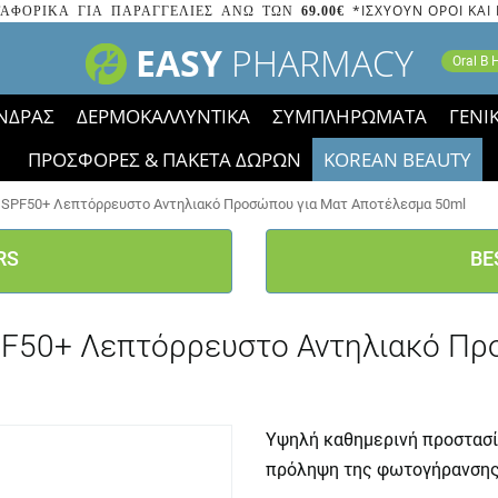
*ΙΣΧΥΟΥΝ ΟΡΟΙ ΚΑΙ
ΑΦΟΡΙΚΑ ΓΙΑ ΠΑΡΑΓΓΕΛΙΕΣ ΑΝΩ ΤΩΝ
69.00€
EASY
PHARMACY
Oral B
ΝΔΡΑΣ
ΔΕΡΜΟΚΑΛΛΥΝΤΙΚΑ
ΣΥΜΠΛΗΡΩΜΑΤΑ
ΓΕΝΙ
ΠΡΟΣΦΟΡΕΣ & ΠΑΚΕΤΑ ΔΩΡΩΝ
KOREAN BEAUTY
2023 τα εικονίδια των εκπτώσεων έφυγαν, οι χαμηλές μας 
trol SPF50+ Λεπτόρρευστο Αντηλιακό Προσώπου για Ματ Αποτέλεσμα 50ml
RS
BE
ol SPF50+ Λεπτόρρευστο Αντηλιακό 
Υψηλή καθημερινή προστασία
πρόληψη της φωτογήρανση