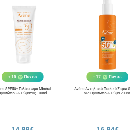
+ 15
Πόντοι
+ 17
Πόντοι
ne SPF50+ Γαλάκτωμα Minéral
Avène Αντηλιακό Παιδικό Σπρέι 
Προσώπου & Σώματος 100ml
για Πρόσωπο & Σώμα 200m
14.89€
16.94€