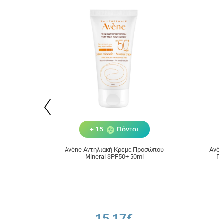
+ 15
Πόντοι
Avène Αντηλιακή Κρέμα Προσώπου
Avè
Μineral SPF50+ 50ml
15.17€