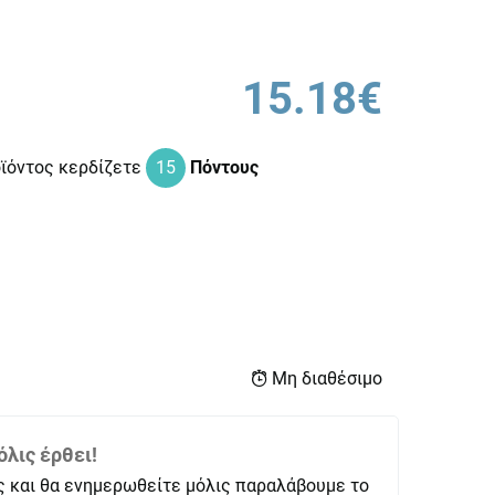
15.18€
οϊόντος κερδίζετε
15
Πόντους
Μη διαθέσιμο
λις έρθει!
ς και θα ενημερωθείτε μόλις παραλάβουμε το