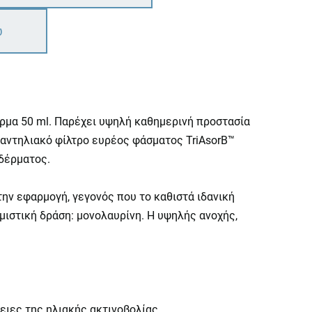
ω
έρμα 50 ml. Παρέχει υψηλή καθημερινή προστασία
 αντηλιακό φίλτρο ευρέος φάσματος TriAsorB™
 δέρματος.
την εφαρμογή, γεγονός που το καθιστά ιδανική
μιστική δράση: μονολαυρίνη. Η υψηλής ανοχής,
ιες της ηλιακής ακτινοβολίας.