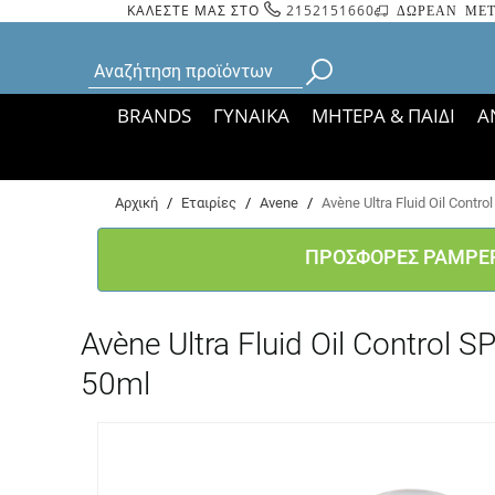
ΚΑΛΕΣΤΕ ΜΑΣ ΣΤΟ
2152151660
ΔΩΡΕΑΝ ΜΕΤ
BRANDS
ΓΥΝΑΙΚΑ
ΜΗΤΕΡΑ & ΠΑΙΔΙ
Α
Bάσει ΦΕΚ 35935/
Αρχική
/
Εταιρίες
/
Avene
/
Avène Ultra Fluid Οil Con
ΠΡΟΣΦΟΡΕΣ PAMPE
Avène Ultra Fluid Οil Contr
50ml