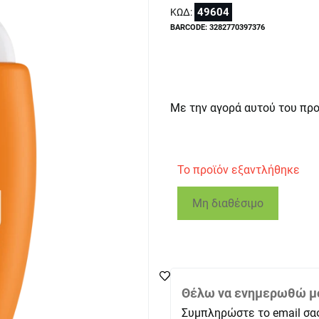
49604
ΚΩΔ:
BARCODE: 3282770397376
Με την αγορά αυτού του πρ
Το προϊόν εξαντλήθηκε
Μη διαθέσιμο
Θέλω να ενημερωθώ μό
Συμπληρώστε το email σα