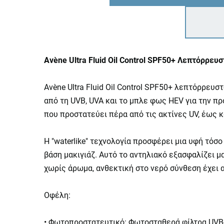
Avène Ultra Fluid Οil Control SPF50+ Λεπτόρρε
Avène Ultra Fluid Οil Control SPF50+ λεπτόρρευ
από τη UVB, UVA και το μπλε φως HEV για την π
που προστατεύει πέρα ​​από τις ακτίνες UV, έως
Η "waterlike" τεχνολογία προσφέρει μια υφή τόσ
βάση μακιγιάζ. Αυτό το αντηλιακό εξασφαλίζει 
χωρίς άρωμα, ανθεκτική στο νερό σύνθεση έχει 
Οφέλη:
• Φωτοπροστατευτικό: Φωτοσταθερά φίλτρα UVB-