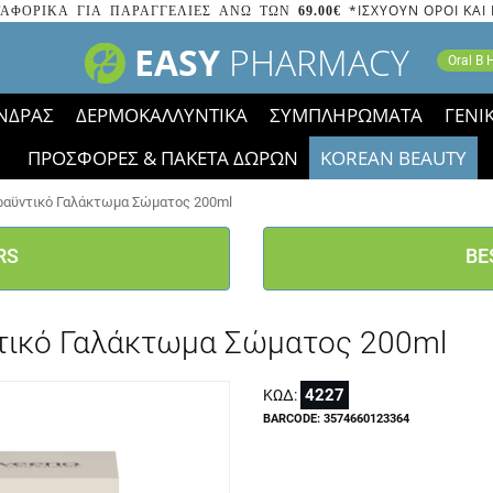
*ΙΣΧΥΟΥΝ ΟΡΟΙ ΚΑΙ
ΑΦΟΡΙΚΑ ΓΙΑ ΠΑΡΑΓΓΕΛΙΕΣ ΑΝΩ ΤΩΝ
69.00€
EASY
PHARMACY
Oral B
ΝΔΡΑΣ
ΔΕΡΜΟΚΑΛΛΥΝΤΙΚΑ
ΣΥΜΠΛΗΡΩΜΑΤΑ
ΓΕΝΙ
ΠΡΟΣΦΟΡΕΣ & ΠΑΚΕΤΑ ΔΩΡΩΝ
KOREAN BEAUTY
2023 τα εικονίδια των εκπτώσεων έφυγαν, οι χαμηλές μας 
πραϋντικό Γαλάκτωμα Σώματος 200ml
RS
BE
ϋντικό Γαλάκτωμα Σώματος 200ml
4227
ΚΩΔ:
BARCODE: 3574660123364