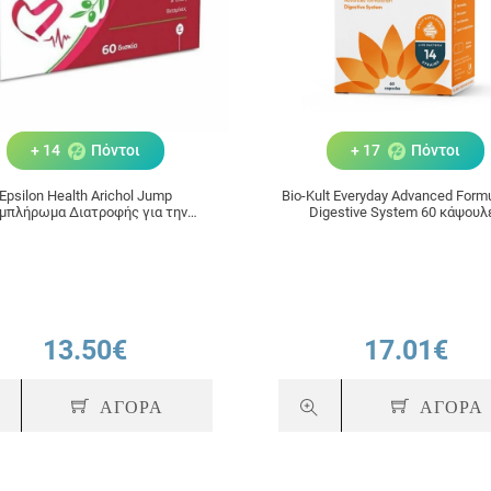
+ 14
Πόντοι
+ 17
Πόντοι
Epsilon Health Arichol Jump
Bio-Kult Everyday Advanced Formu
μπλήρωμα Διατροφής για την
Digestive System 60 κάψουλ
λογική Λειτουργία της Καρδιάς,
60 Δισκία
13.50€
17.01€
ΑΓΟΡΑ
ΑΓΟΡΑ