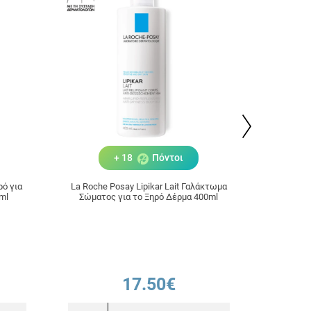
+ 18
Πόντοι
ρό για
La Roche Posay Lipikar Lait Γαλάκτωμα
La Roch
ml
Σώματος για το Ξηρό Δέρμα 400ml
για Ανάπ
17.50€