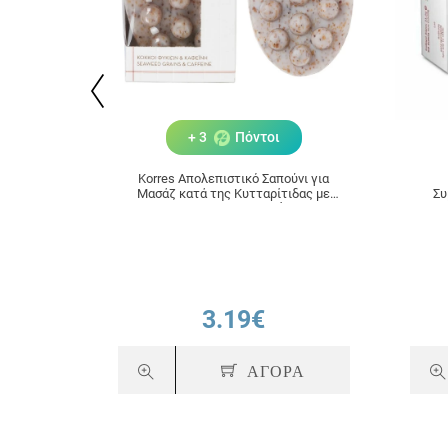
+ 3
Πόντοι
Korres Απολεπιστικό Σαπούνι για
Μασάζ κατά της Κυτταρίτιδας με
Συ
Κόκκους Φυκιών & Καφεΐνη 125gr
Φυσιο
3.19€
ΑΓΟΡΑ