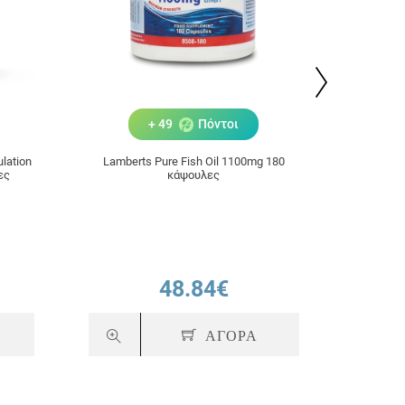
+ 49
Πόντοι
lation
Lamberts Pure Fish Oil 1100mg 180
Fixodent
ες
κάψουλες
Κρέμ
48.84€
ΑΓΟΡΑ