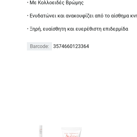
•
Με Κολλοειδές Βρώμης
•
Ενυδατώνει και ανακουφίζει από το αίσθημα κν
•
Ξηρή, ευαίσθητη και ευερέθιστη επιδερμίδα
Barcode:
3574660123364