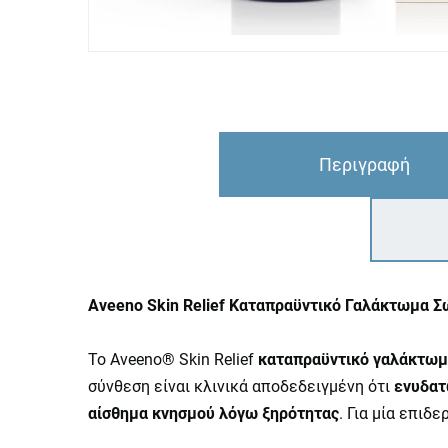
Περιγραφή
Aveeno Skin Relief Καταπραϋντικό Γαλάκτωμα 
Το Aveeno® Skin Relief
καταπραϋντικό γαλάκτω
σύνθεση είναι κλινικά αποδεδειγμένη ότι
ενυδατ
αίσθημα κνησμού λόγω ξηρότητας
. Για μία επιδ