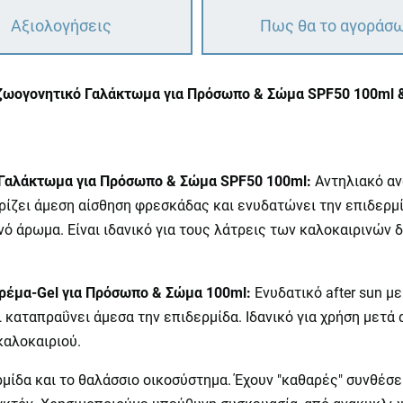
Αξιολογήσεις
Πως θα το αγοράσ
αζωογονητικό Γαλάκτωμα για Πρόσωπο & Σώμα SPF50 100ml &
 Γαλάκτωμα για Πρόσωπο & Σώμα
SPF
50 100
ml
:
Αντηλιακό α
αρίζει άμεση αίσθηση φρεσκάδας και ενυδατώνει την επιδερμ
ό άρωμα. Είναι ιδανικό για τους λάτρεις των καλοκαιρινών 
ρέμα-
Gel
για Πρόσωπο & Σώμα 100
ml
:
Ενυδατικό after sun μ
ι καταπραΰνει άμεσα την επιδερμίδα. Ιδανικό για χρήση μετά
καλοκαιριού.
ρμίδα και το θαλάσσιο οικοσύστημα. Έχουν "καθαρές" συνθέ