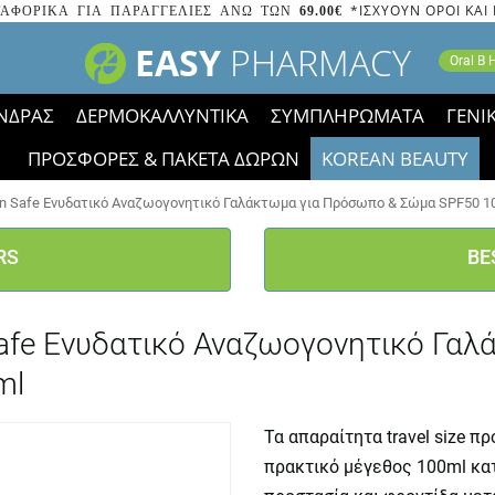
*ΙΣΧΥΟΥΝ ΟΡΟΙ ΚΑΙ
ΑΦΟΡΙΚΑ ΓΙΑ ΠΑΡΑΓΓΕΛΙΕΣ ΑΝΩ ΤΩΝ
69.00€
EASY
PHARMACY
Oral B
ΝΔΡΑΣ
ΔΕΡΜΟΚΑΛΛΥΝΤΙΚΑ
ΣΥΜΠΛΗΡΩΜΑΤΑ
ΓΕΝΙ
ΠΡΟΣΦΟΡΕΣ & ΠΑΚΕΤΑ ΔΩΡΩΝ
KOREAN BEAUTY
2023 τα εικονίδια των εκπτώσεων έφυγαν, οι χαμηλές μας 
un Safe Ενυδατικό Αναζωογονητικό Γαλάκτωμα για Πρόσωπο & Σώμα SPF50 10
RS
BE
 Safe Ενυδατικό Αναζωογονητικό Γ
ml
Τα απαραίτητα travel size 
πρακτικό μέγεθος 100ml κατ