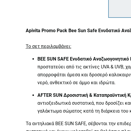
Apivita Promo Pack Bee Sun Safe Ενυδατικό Αν
Το σετ περιλαμβάνει:
ΒΕΕ
SUN
SAFE
Ενυδατικό Αναζωογονητικό
προστατεύει από τις ακτίνες UVA & UVB, χ
απορροφάται άμεσα και δροσερό καλοκαιριν
νερό, ανθεκτικό σε άμμο και ιδρώτα.
Α
FTER
SUN
Δροσιστική & Καταπραϋντική Κ
αντιοξειδωτικά συστατικά, που δροσίζει κα
γαλάκτωμα σώματος κατά τη διάρκεια του 
Τα αντηλιακά BEE SUN SAFE, σέβονται την επιδε