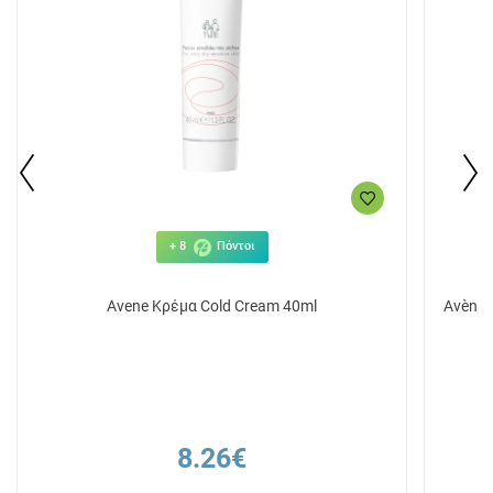
+ 8
Πόντοι
Avene Κρέμα Cold Cream 40ml
Avène 
8.26€